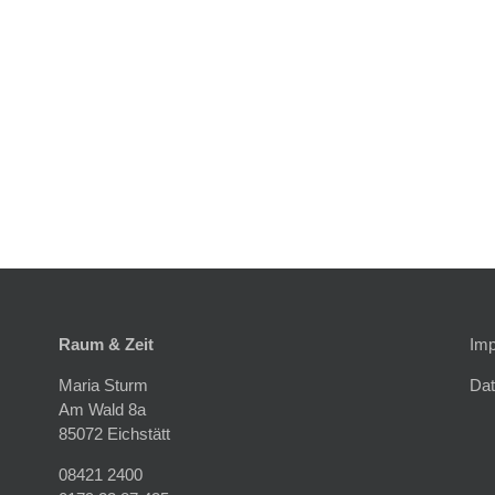
Raum & Zeit
Im
Maria Sturm
Dat
Am Wald 8a
85072 Eichstätt
08421 2400