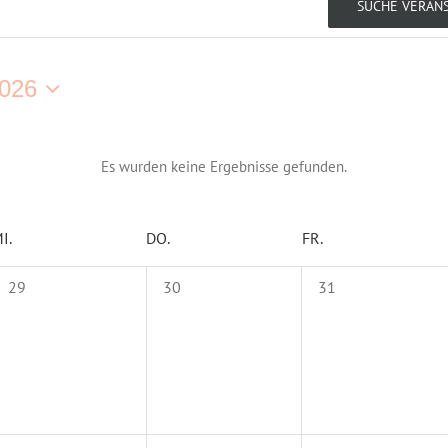
SUCHE VERAN
2026
Es wurden keine Ergebnisse gefunden.
I.
DO.
FR.
0
0
0
29
30
31
Veranstaltungen,
Veranstaltungen,
Veranstaltungen,