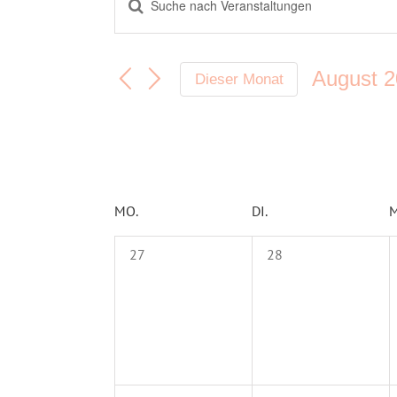
Veranstaltungen
Schlüsselwort
Suche
eingeben.
Suche
und
August 
nach
Dieser Monat
Ansichten,
Veranstaltungen
Datum
Navigation
Schlüsselwort.
wählen.
Kalender
MO.
DI.
M
von
0
0
Veranstaltungen
27
28
Veranstaltungen,
Veranstaltungen,