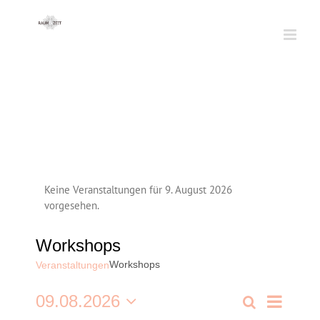
Zum
Inhalt
springen
C
Keine Veranstaltungen für 9. August 2026
vorgesehen.
Workshops
Workshops
Veranstaltungen
Veransta
09.08.2026
Suche
Veranstaltun
Tag
Ansichte